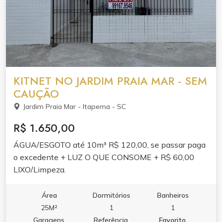
KITNET NO JARDIM PRAIA MAR - SEM
CAUÇÃO
Jardim Praia Mar - Itapema - SC
R$ 1.650,00
ÁGUA/ESGOTO até 10m³ R$ 120,00, se passar paga
o excedente + LUZ O QUE CONSOME + R$ 60,00
LIXO/Limpeza.
Área
Dormitórios
Banheiros
25M²
1
1
Garagens
Referência
Favorito