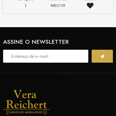
completa, cercada de tudo que sua família precisa
1
IMB1728
para viver com qualidade e bem-estar.
APARTAMENTOS QUE INSPIRAM SEU NOVO
ESTILO DE VIDA Você tem 3 opções de plantas que
se adaptam às suas necessidades: 03 quartos (01
suíte + 02 Demi suítes) 03 quartos (01 suíte + 02
ASSINE O NEWSLETTER
dormitórios) 02 suítes + lavabo Diferenciais: Sacada
ampla com churrasqueira a carvão, perfeitas para
momentos de lazer Cozinha moderna e área de
serviço integrada 01 vaga de garagem privativa
Aproximadamente 69,99 m² de área privativa
EMPREENDEDORISMO INOVADOR PARA UMA
VIDA MODERNA Localização privilegiada que
garante fácil acesso a serviços essenciais Sistema de
captação de água da chuva para limpeza das áreas
comuns Acabamento de alto padrão com piso
porcelanato e gesso Manta acústica no contrapiso
para garantir mais privacidade Medidores individuais