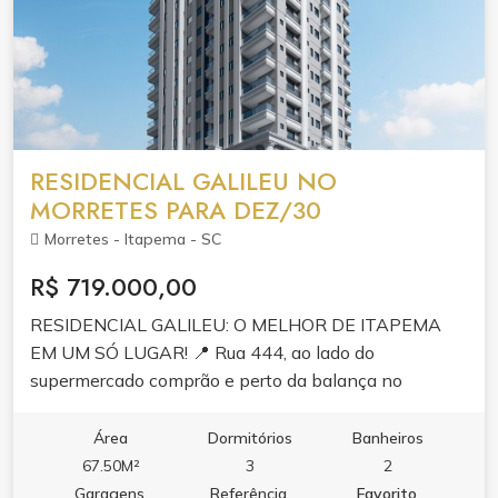
RESIDENCIAL GALILEU NO
MORRETES PARA DEZ/30
Morretes - Itapema - SC
R$ 719.000,00
RESIDENCIAL GALILEU: O MELHOR DE ITAPEMA
EM UM SÓ LUGAR! 📍 Rua 444, ao lado do
supermercado comprão e perto da balança no
Morretes, Itapema/SC Incorporação: R-9-80.329
Onde o conforto, praticidade e elegância se
Área
Dormitórios
Banheiros
encontram. Localizado em uma das áreas mais
67.50M²
3
2
valorizadas de Itapema, oferece uma vida moderna e
Garagens
Referência
Favorito